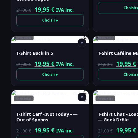
prix
Le
Le
Choisir 
19,95
€
IVA inc.
21,00
€
initial
prix
prix
Choisir ▸
était :
initial
actuel
21,00 €.
était :
est :
Amusantes
Amusantes
♥
21,00 €.
19,95 €.
T-Shirt Back in 5
T-Shirt Caféine 
Le
Le
Le
19,95
€
19,95
€
IVA inc.
21,00
€
21,00
€
prix
prix
prix
Choisir ▸
Choisir 
initial
actuel
initial
était :
est :
était :
♥
21,00 €.
19,95 €.
21,00 €.
Amusantes
Amusantes
T-shirt Cerf «Not Today» —
T-shirt Chat «Lo
Out of Spoons
— Geek Drôle
Le
Le
Le
19,95
€
19,95
€
IVA inc.
21,00
€
21,00
€