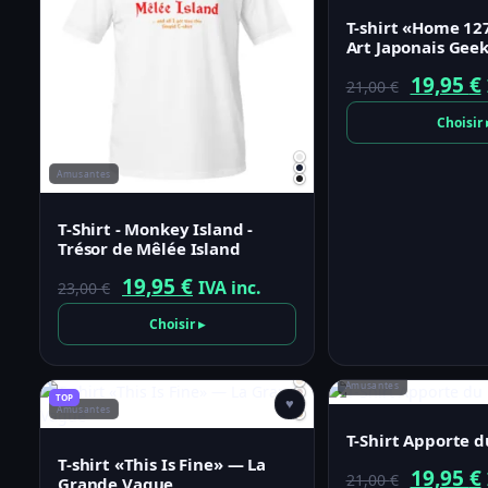
T-shirt «Home 12
Art Japonais Gee
Le
19,95
€
21,00
€
prix
Choisir 
initial
Amusantes
était :
21,00 €.
T-Shirt - Monkey Island -
Trésor de Mêlée Island
Le
Le
19,95
€
IVA inc.
23,00
€
prix
prix
Choisir ▸
initial
actuel
était :
est :
Amusantes
TOP
♥
23,00 €.
19,95 €.
Amusantes
T-Shirt Apporte d
T-shirt «This Is Fine» — La
Le
19,95
€
21,00
€
Grande Vague