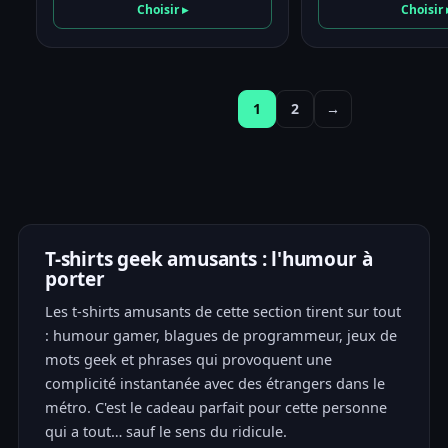
prix
prix
prix
Choisir ▸
Choisir 
initial
actuel
initial
était :
est :
était :
21,00 €.
19,95 €.
21,00 €.
1
2
→
T-shirts geek amusants : l'humour à
porter
Les t-shirts amusants de cette section tirent sur tout
: humour gamer, blagues de programmeur, jeux de
mots geek et phrases qui provoquent une
complicité instantanée avec des étrangers dans le
métro. C'est le cadeau parfait pour cette personne
qui a tout… sauf le sens du ridicule.