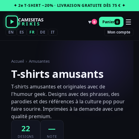
Passer
✦ 2e T-SHIRT −20% · LIVRAISON GRATUITE DÈS 75 € ✦
au
contenu
CAMISETAS
☰
♥
Panier
0
0
FRIKIS
EN
ES
FR
DE
IT
Mon compte
Accueil
›
Amusantes
T-shirts amusants
T-shirts amusantes et originales avec de
l'humour geek. Designs avec des phrases, des
parodies et des références à la culture pop pour
faire sourire. Imprimées à la demande avec une
qualité premium.
22
—
DESIGNS
NOTE