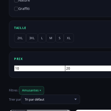
Nature
Graffiti
TAILLE
2XL
3XL
L
M
S
XL
PRIX
Prix
Prix
min
max
Filtres :
Amusantes ×
Trier par
Amusantes