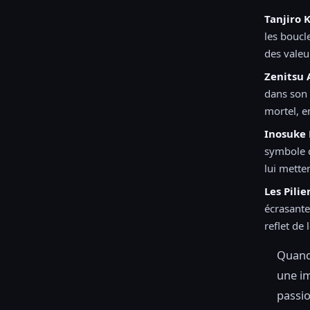
Tanjiro
les boucl
des valeu
Zenitsu
dans son 
mortel, en
Inosuke 
symbole c
lui mette
Les Pilie
écrasant
reflet de 
Quand 
une im
passio