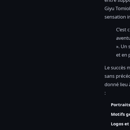
Giyu Tomiok
sensation 
C’est 
aventu
». Un 
et en 
Le succès 
sans précéde
donné lieu 
:
Portrait
Motifs 
Logos et