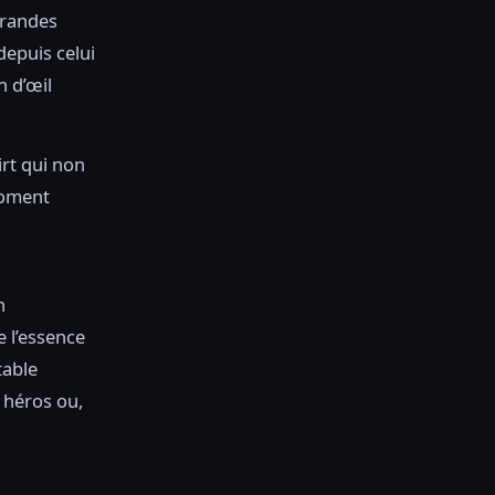
grandes
depuis celui
n d’œil
irt qui non
moment
n
e l’essence
table
n héros ou,