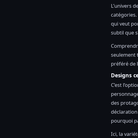
L’univers d
catégories.
qui veut por
subtil que 
Comprendre 
seulement t
préféré de l
Designs c
C’est l’opti
personnage 
des protago
déclaration
pourquoi pa
Ici, la varié