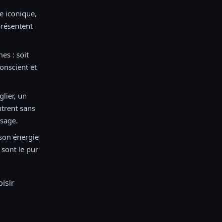
e iconique,
présentent
es : soit
onscient et
lier, un
ntrent sans
isage.
 son énergie
 sont le pur
isir