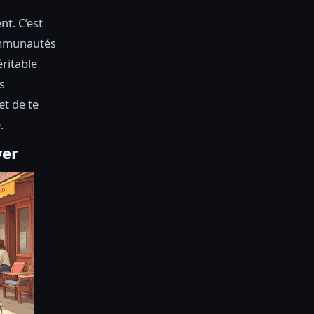
t. C’est
communautés
éritable
s
 et de te
.
yer