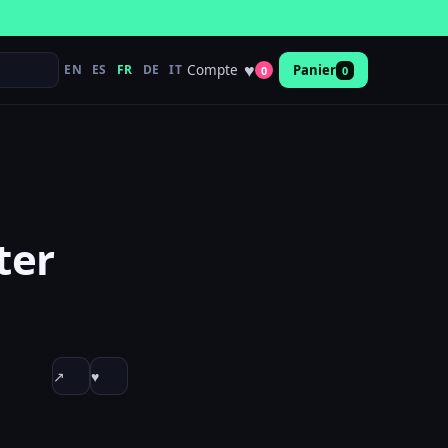
♥
Compte
EN
ES
FR
DE
IT
Panier
0
0
ter
↗
♥