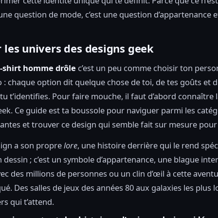
rimer cette identité unique qui te définit. Parce que ce n’es
ne question de mode, c’est une question d’appartenance et 
 les univers des designs geek
t-shirt homme drôle
c’est un peu comme choisir ton pers
o : chaque option dit quelque chose de toi, de tes goûts et d
tu t’identifies. Pour faire mouche, il faut d’abord connaître 
geek. Ce guide est ta boussole pour naviguer parmi les catég
antes et trouver ce design qui semble fait sur mesure pour 
ign a son propre
lore
, une histoire derrière qui le rend spéci
n dessin ; c’est un symbole d’appartenance, une blague inte
ec des millions de personnes ou un clin d’œil à cette avent
ué. Des salles de jeux des années 80 aux galaxies les plus lo
rs qui t’attend.