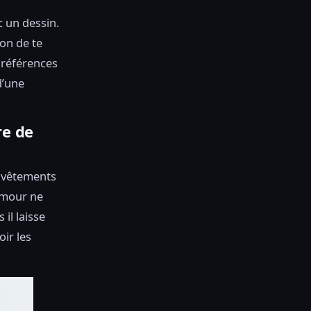
c un dessin.
çon de te
 références
d’une
re de
s vêtements
humour ne
il laisse
oir les