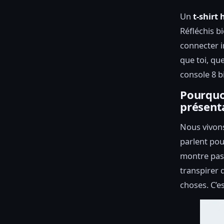
Un
t-shir
Réfléchis bi
connecter 
que toi, qu
console 8 bi
Pourquoi
présent
Nous vivons
parlent pou
montre pas 
transpirer d
choses. C’e