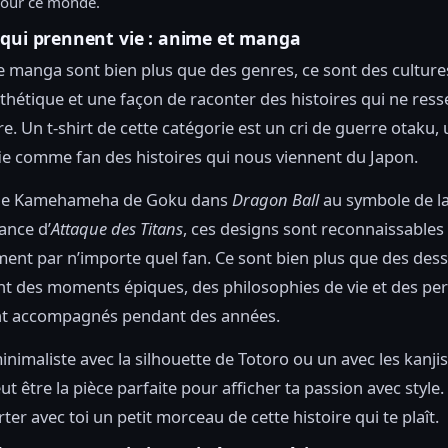
pour ce monde.
 qui prennent vie : anime et manga
le manga sont bien plus que des genres, ce sont des culture
thétique et une façon de raconter des histoires qui ne res
e. Un t-shirt de cette catégorie est un cri de guerre otaku,
ifie comme fan des histoires qui nous viennent du Japon.
ue Kamehameha de Goku dans
Dragon Ball
au symbole de l
ance d’
Attaque des Titans
, ces designs sont reconnaissables
ent par n’importe quel fan. Ce sont bien plus que des dessin
nt des moments épiques, des philosophies de vie et des p
nt accompagnés pendant des années.
inimaliste avec la silhouette de Totoro ou un avec les kanjis
t être la pièce parfaite pour afficher ta passion avec style. A
rter avec toi un petit morceau de cette histoire qui te plaît.