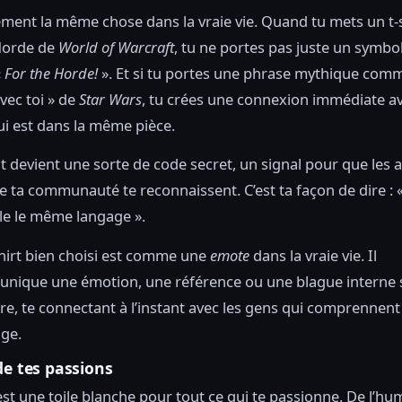
ement la même chose dans la vraie vie. Quand tu mets un t-s
 Horde de
World of Warcraft
, tu ne portes pas juste un symbol
«
For the Horde!
». Et si tu portes une phrase mythique comm
vec toi » de
Star Wars
, tu crées une connexion immédiate a
ui est dans la même pièce.
 devient une sorte de code secret, un signal pour que les 
ta communauté te reconnaissent. C’est ta façon de dire : « 
le le même langage ».
hirt bien choisi est comme une
emote
dans la vraie vie. Il
nique une émotion, une référence ou une blague interne 
ire, te connectant à l’instant avec les gens qui comprennent
ge.
de tes passions
 est une toile blanche pour tout ce qui te passionne. De l’hu