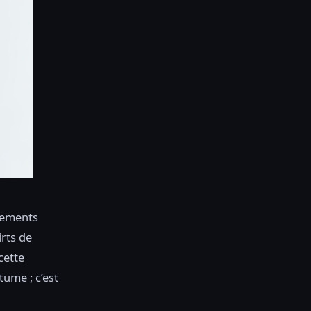
êtements
irts de
cette
ume ; c’est