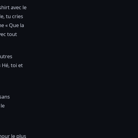
hirt avec le
e, tu cries
e « Que la
vec tout
autres
Hé, toi et
sans
 le
mour le plus