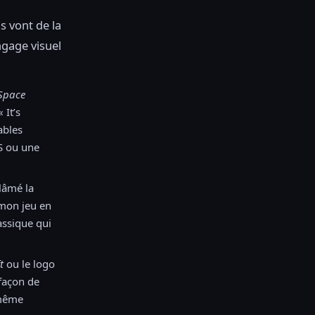
s vont de la
ngage visuel
Space
It’s
ables
S ou une
lâmé la
 mon jeu en
lassique qui
t
ou le logo
 façon de
 même