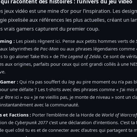
 qui racontent des histoires : l’univers du jeu vidéo
s jeux vidéo est une mine d’or pour l’inspiration. Les design
gie pixelisée aux références les plus actuelles, créant un la
es vrais gamers capturent du premier coup.
ming :
Les pixels règnent ici. Pense aux petits hommes verts de
 aux labyrinthes de
Pac-Man
ou aux phrases légendaires comme « 
 to go alone! Take this » de
The Legend of Zelda
. Ce sont de vérit
aux origines, parfaits pour ceux qui ont grandi collés à une NE
ve.
Gamer :
Qui n’a pas souffert du
lag
au pire moment ou n’a pas b
our une défaite ? Les t-shirts avec des phrases comme « J’ai mis
 être ici » ou « Je ne vieillis pas, je monte de niveau » sont un c
 instantanément avec la communauté.
 et Factions :
Porter l’emblème de la Horde de
World of Warcraf
tion de
Cyberpunk 2077
c’est une déclaration d’intentions. C’est ta
e quel côté tu es et de connecter avec d’autres qui partagent ta