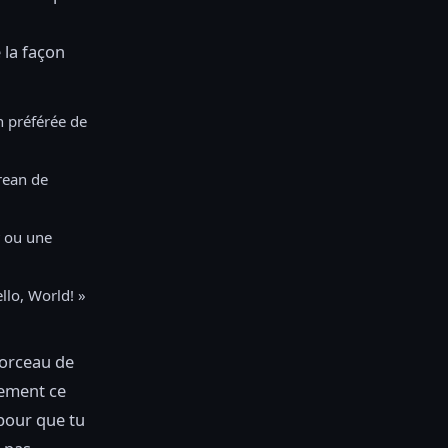
 la façon
on préférée de
rean de
ou une
llo, World! »
morceau de
tement ce
pour que tu