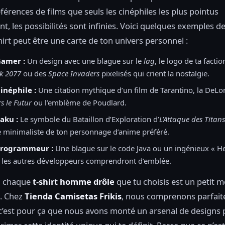
férences de films que seuls les cinéphiles les plus pointus
, les possibilités sont infinies. Voici quelques exemples de
hirt peut être une carte de ton univers personnel :
Gamer :
Un design avec une blague sur le
lag
, le logo de ta facti
k 2077
ou des
Space Invaders
pixelisés qui crient la nostalgie.
inéphile :
Une citation mythique d’un film de Tarantino, la DeLo
s le Futur
ou l’emblème de Poudlard.
aku :
Le symbole du Bataillon d’Exploration d’
L’Attaque des Titans
e minimaliste de ton personnage d’anime préféré.
Programmeur :
Une blague sur le code Java ou un ingénieux « He
 les autres développeurs comprendront d’emblée.
, chaque
t-shirt homme drôle
que tu choisis est un petit 
e. Chez
Tienda Camisetas Frikis
, nous comprenons parfai
c’est pour ça que nous avons monté un arsenal de designs 