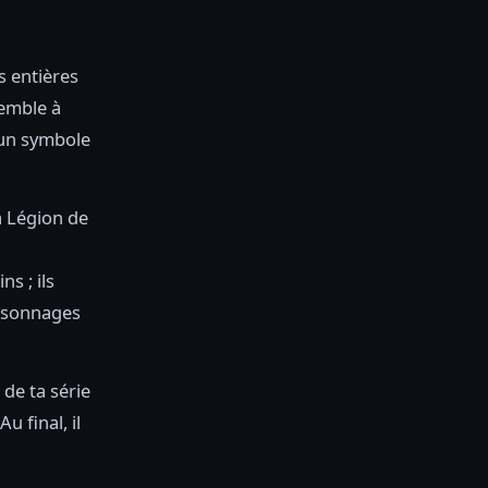
s entières
semble à
 un symbole
a Légion de
s ; ils
ersonnages
 de ta série
u final, il