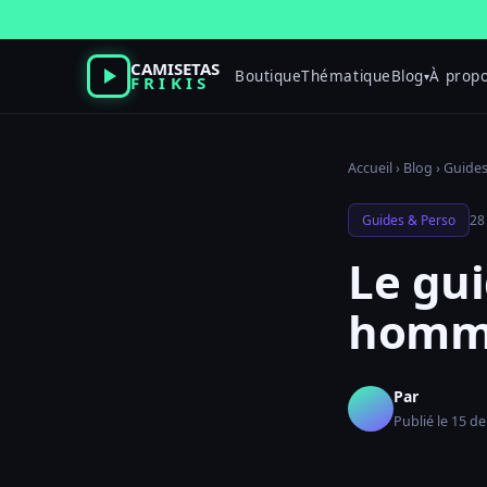
Passer
au
contenu
CAMISETAS
Boutique
Thématique
Blog
À prop
▾
FRIKIS
Accueil
›
Blog
›
Guides
Guides & Perso
28
Le gui
homm
Par
Publié le 15 de