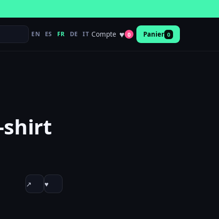
♥
Compte
EN
ES
FR
DE
IT
Panier
0
0
-shirt
↗
♥