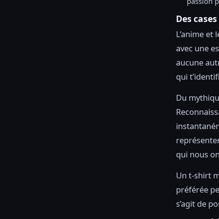
passion 
Des cases
L’anime et 
avec une es
aucune autr
qui t’ident
Du mythiq
Reconnaiss
instantaném
représente
qui nous o
Un t-shirt m
préférée peu
s’agit de po