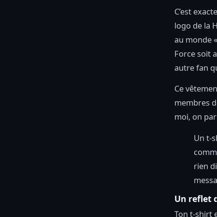
C’est exact
logo de la
au monde 
Force soit a
autre fan q
Ce vêtement
membres de 
moi, on par
Un t-s
commu
rien d
messa
Un reflet 
Ton t-shirt