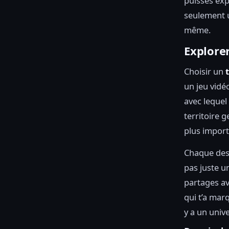
puisses exp
seulement u
même.
Explorer
Choisir un
un jeu vidé
avec lequel 
territoire 
plus import
Chaque des
pas juste u
partages av
qui t’a marq
y a un unive