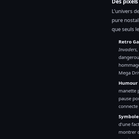
Des pixels
L’univers de
pure nostal
que seuls l
Retro Ga
Invaders
,
dangerous
hommages 
Mega Dri
Humour 
manette p
pause pour
connecte
Symboles
d’une fac
montrer d