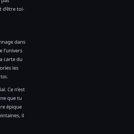
t pas
d’être toi-
onnage dans
e l’univers
la carte du
ories les
toi.
al. Ce n’est
rne que tu
ure épique
intaines, il