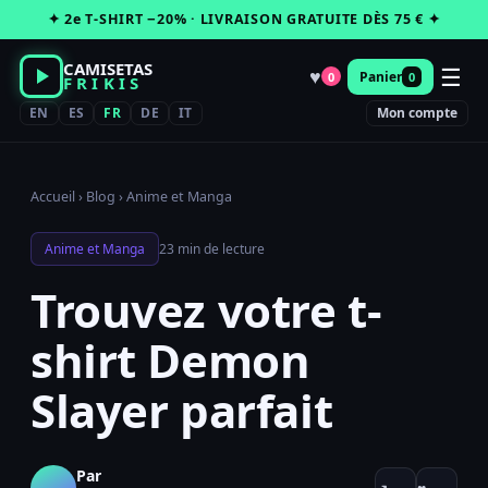
Passer
✦ 2e T-SHIRT −20% · LIVRAISON GRATUITE DÈS 75 € ✦
au
contenu
CAMISETAS
☰
♥
Panier
0
0
FRIKIS
EN
ES
FR
DE
IT
Mon compte
Accueil
›
Blog
›
Anime et Manga
Anime et Manga
23 min de lecture
Trouvez votre t-
shirt Demon
Slayer parfait
Par