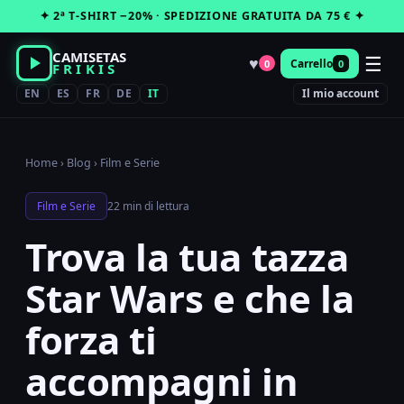
Vai
✦ 2ª T-SHIRT −20% · SPEDIZIONE GRATUITA DA 75 € ✦
al
contenuto
CAMISETAS
☰
♥
Carrello
0
0
FRIKIS
EN
ES
FR
DE
IT
Il mio account
Home
›
Blog
›
Film e Serie
Film e Serie
22 min di lettura
Trova la tua tazza
Star Wars e che la
forza ti
accompagni in