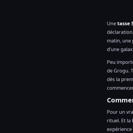
Une
tasse 
déclaration
matin, une 
d’une galaxi
Peu importe
de Grogu. T
dès la prem
commencer l
Comment
Pour un vra
rituel. Et 
expérience 