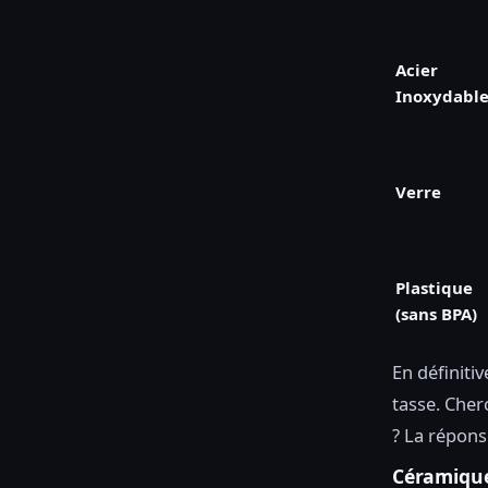
Acier
Inoxydabl
Verre
Plastique
(sans BPA)
En définitiv
tasse. Che
? La répons
Céramique 