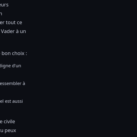
ieurs
n
er tout ce
h Vader à un
 bon choix :
digne d’un
 ressembler à
l est aussi
 civile
 tu peux