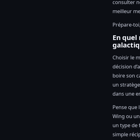
consulter n
meilleur me
Prépare-to
En quel 
galactiq
Choisir le 
décision d’a
boire son c
un stratège
dans une en
Pense que l
Wing ou un 
un type de 
simple réci