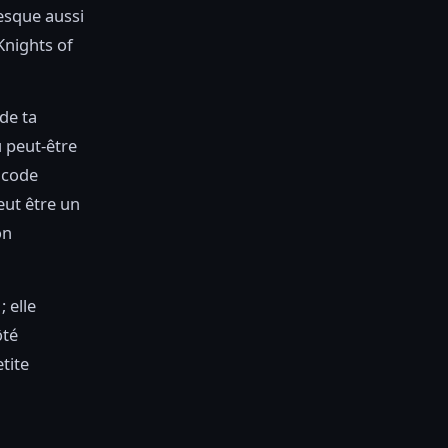
esque aussi
Knights of
de ta
u peut-être
 code
ut être un
on
 elle
ôté
tite