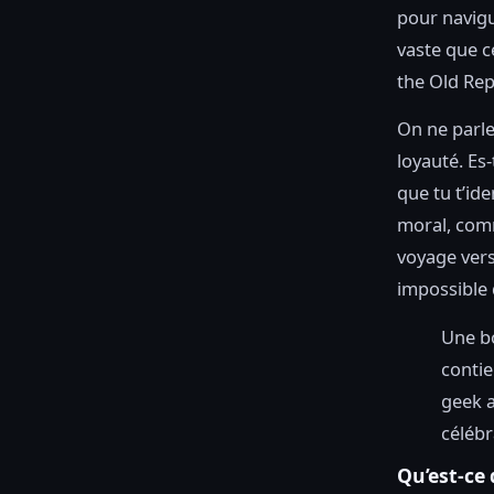
pour navigu
vaste que c
the Old Rep
On ne parle
loyauté. Es-
que tu t’id
moral, com
voyage vers
impossible d
Une bo
contie
geek a
célébr
Qu’est-ce 