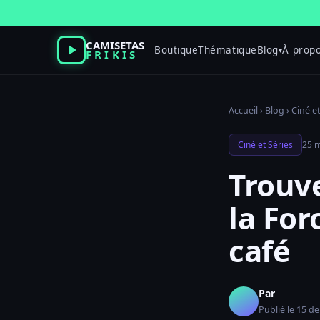
Passer
au
contenu
CAMISETAS
Boutique
Thématique
Blog
À prop
▾
FRIKIS
Accueil
›
Blog
›
Ciné et
Ciné et Séries
25 m
Trouve
la Fo
café
Par
Publié le 15 de