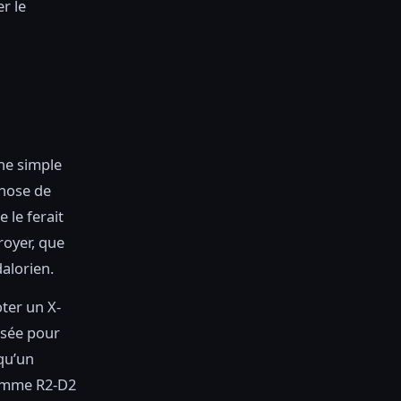
r le
ne simple
chose de
 le ferait
royer, que
alorien.
oter un X-
nsée pour
 qu’un
comme R2-D2