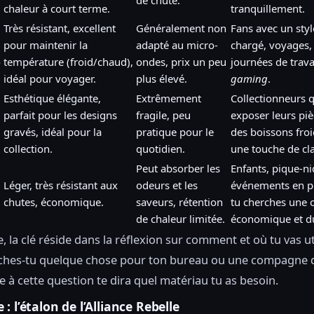
chaleur à court terme.
tranquillement.
Très résistant, excellent
Généralement non
Fans avec un styl
pour maintenir la
adapté au micro-
chargé, voyages,
e
température (froid/chaud),
ondes, prix un peu
journées de trava
idéal pour voyager.
plus élevé.
gaming
.
Esthétique élégante,
Extrêmement
Collectionneurs q
parfait pour les designs
fragile, peu
exposer leurs pi
gravés, idéal pour la
pratique pour le
des boissons fro
collection.
quotidien.
une touche de cla
Peut absorber les
Enfants, pique-ni
Léger, très résistant aux
odeurs et les
événements en ple
chutes, économique.
saveurs, rétention
tu cherches une 
de chaleur limitée.
économique et d
e, la clé réside dans la réflexion sur comment et où tu vas uti
rches-tu quelque chose pour ton bureau ou une compagne 
e à cette question te dira quel matériau tu as besoin.
: l’étalon de l’Alliance Rebelle