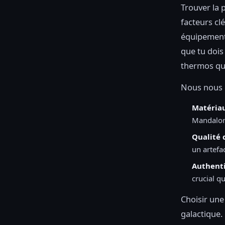
Trouver la p
facteurs cl
équipement
que tu dois
thermos qui
Nous nous c
Matériau
Mandalor
Qualité 
un artefa
Authentic
crucial qu
Choisir une
galactique. 