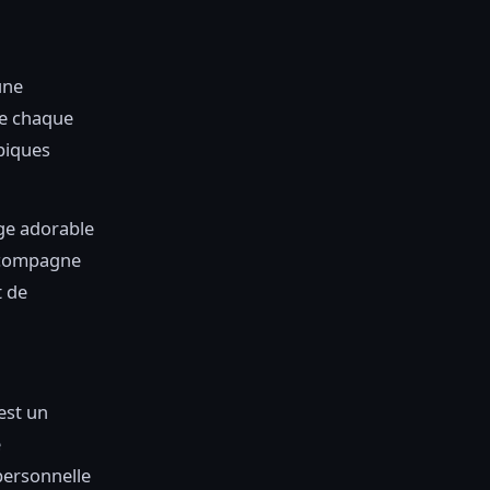
une
ne chaque
épiques
age adorable
accompagne
t de
est un
e
personnelle