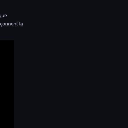
 que
açonnent la