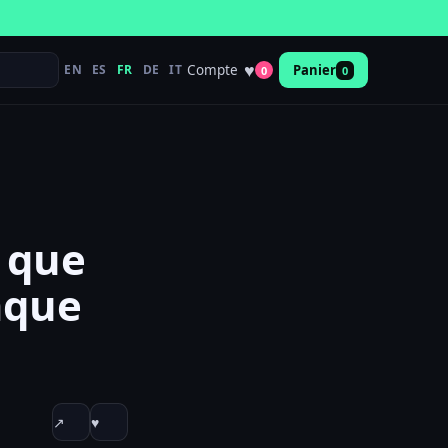
♥
Compte
EN
ES
FR
DE
IT
Panier
0
0
t que
aque
↗
♥