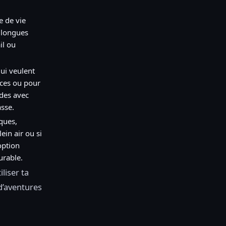
e de vie
 longues
il ou
ui veulent
èces ou pour
ides avec
sse.
ques,
in air ou si
option
urable.
liser ta
d’aventures