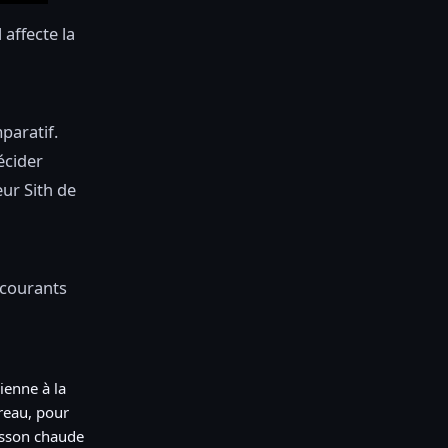
 affecte la
paratif.
écider
eur Sith de
 courants
ienne à la
reau, pour
isson chaude