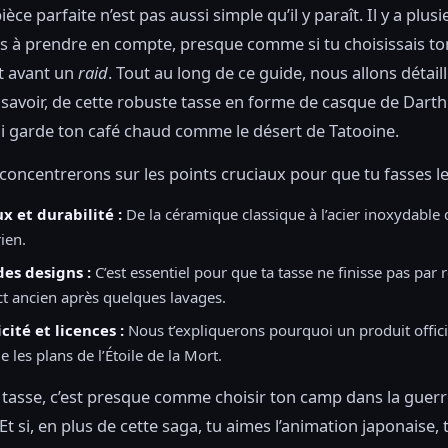
ièce parfaite n’est pas aussi simple qu’il y paraît. Il y a plus
és à prendre en compte, presque comme si tu choisissais to
 avant un
raid
. Tout au long de ce guide, nous allons détaill
 savoir, de cette robuste tasse en forme de casque de Dart
 garde ton café chaud comme le désert de Tatooine.
oncentrerons sur les points cruciaux pour que tu fasses le
x et durabilité :
De la céramique classique à l’acier inoxydable 
ien.
des designs :
C’est essentiel pour que ta tasse ne finisse pas par
ct ancien après quelques lavages.
ité et licences :
Nous t’expliquerons pourquoi un produit officie
e les plans de l’Étoile de la Mort.
 tasse, c’est presque comme choisir ton camp dans la guerre
Et si, en plus de cette saga, tu aimes l’animation japonaise,