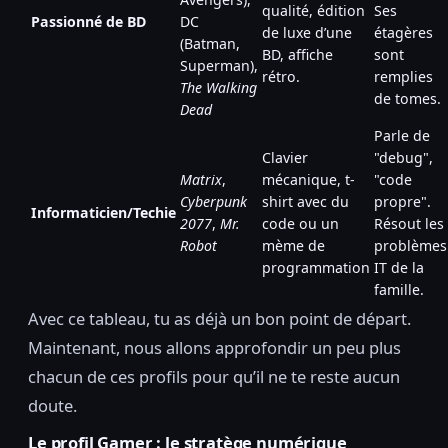
qualité, édition
Ses
Passionné de BD
DC
de luxe d’une
étagères
(Batman,
BD, affiche
sont
Superman),
rétro.
remplies
The Walking
de tomes.
Dead
Parle de
Clavier
"debug",
Matrix
,
mécanique, t-
"code
Cyberpunk
shirt avec du
propre".
Informaticien/Techie
2077
,
Mr.
code ou un
Résout les
Robot
mème de
problèmes
programmation
IT de la
famille.
Avec ce tableau, tu as déjà un bon point de départ.
Maintenant, nous allons approfondir un peu plus
chacun de ces profils pour qu’il ne te reste aucun
doute.
Le profil Gamer : le stratège numérique