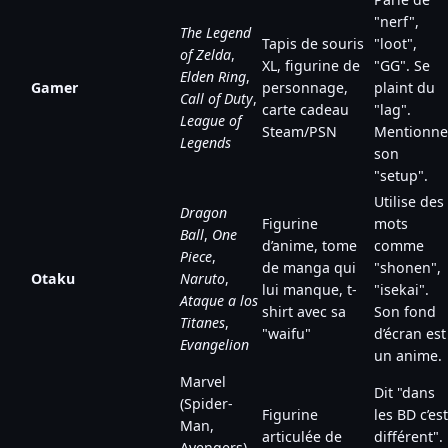
"nerf",
The Legend
Tapis de souris
"loot",
of Zelda
,
XL, figurine de
"GG". Se
Elden Ring
,
Gamer
personnage,
plaint du
Call of Duty
,
carte cadeau
"lag".
League of
Steam/PSN
Mentionne
Legends
son
"setup".
Utilise des
Dragon
Figurine
mots
Ball
,
One
d’anime, tome
comme
Piece
,
de manga qui
"shonen",
Otaku
Naruto
,
lui manque, t-
"isekai".
Ataque a los
shirt avec sa
Son fond
Titanes
,
"waifu"
d’écran est
Evangelion
un anime.
Marvel
Dit "dans
(Spider-
Figurine
les BD c’est
Man,
articulée de
différent".
Avengers),