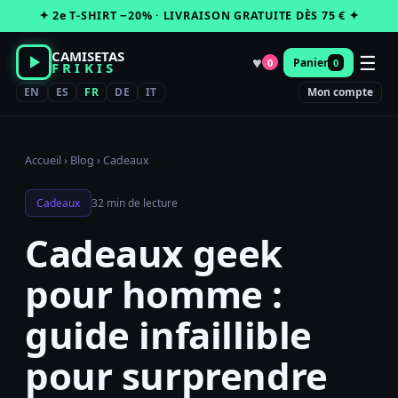
Passer
✦ 2e T-SHIRT −20% · LIVRAISON GRATUITE DÈS 75 € ✦
au
contenu
CAMISETAS
☰
♥
Panier
0
0
FRIKIS
EN
ES
FR
DE
IT
Mon compte
Accueil
›
Blog
›
Cadeaux
Cadeaux
32 min de lecture
Cadeaux geek
pour homme :
guide infaillible
pour surprendre