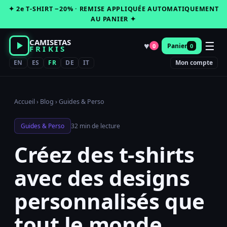
Passer
✦ 2e T-SHIRT −20% · REMISE APPLIQUÉE AUTOMATIQUEMENT
au
AU PANIER ✦
contenu
CAMISETAS
☰
♥
Panier
0
0
FRIKIS
EN
ES
FR
DE
IT
Mon compte
Accueil
›
Blog
›
Guides & Perso
Guides & Perso
32 min de lecture
Créez des t-shirts
avec des designs
personnalisés que
tout le monde