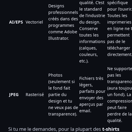
qualité. C’est
spécifique
Designs
le standard
pour l’ouvrir
professionnels
de l’industrie
Toutes les
créés dans des
AI/EPS
Vectoriel
du design.
imprimeries
programmes
Conserve
en ligne ne 
comme Adobe
toutes les
permettent
Illustrator.
informations
pas de le
(calques,
télécharger
couleurs,
directement
etc.).
Ne support
Photos
pas les
Fichiers très
(seulement si
transparenc
légers,
le fond fait
(aura toujou
parfaits pour
JPEG
Rasterisé
partie du
un fond). La
envoyer des
design et tu
compressio
aperçus par
ne veux pas de
peut faire
email.
transparence).
perdre de la
qualité.
Si tu me le demandes, pour la plupart des
t-shirts