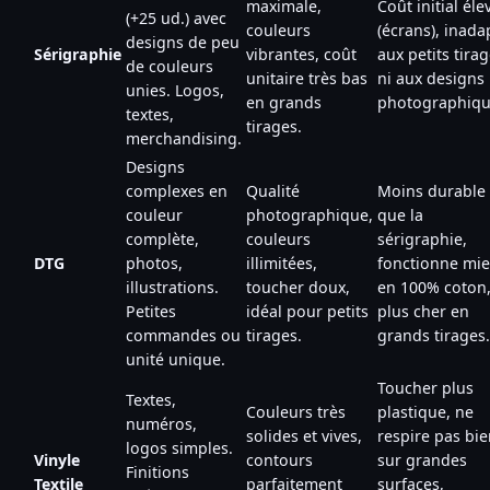
maximale,
Coût initial éle
(+25 ud.) avec
couleurs
(écrans), inada
designs de peu
Sérigraphie
vibrantes, coût
aux petits tira
de couleurs
unitaire très bas
ni aux designs
unies. Logos,
en grands
photographiqu
textes,
tirages.
merchandising.
Designs
complexes en
Qualité
Moins durable
couleur
photographique,
que la
complète,
couleurs
sérigraphie,
DTG
photos,
illimitées,
fonctionne mi
illustrations.
toucher doux,
en 100% coton
Petites
idéal pour petits
plus cher en
commandes ou
tirages.
grands tirages.
unité unique.
Toucher plus
Textes,
Couleurs très
plastique, ne
numéros,
solides et vives,
respire pas bi
logos simples.
Vinyle
contours
sur grandes
Finitions
Textile
parfaitement
surfaces,