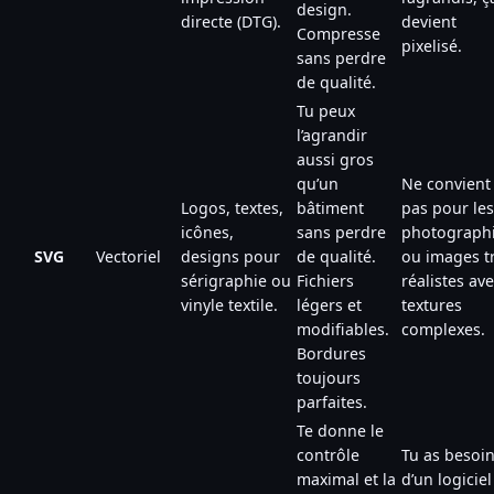
design.
directe (DTG).
devient
Compresse
pixelisé.
sans perdre
de qualité.
Tu peux
l’agrandir
aussi gros
qu’un
Ne convient
Logos, textes,
bâtiment
pas pour les
icônes,
sans perdre
photograph
SVG
Vectoriel
designs pour
de qualité.
ou images t
sérigraphie ou
Fichiers
réalistes av
vinyle textile.
légers et
textures
modifiables.
complexes.
Bordures
toujours
parfaites.
Te donne le
contrôle
Tu as besoi
maximal et la
d’un logiciel